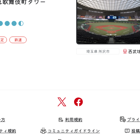
急歌舞伎町タワー
設定
鉄道
西武
埼玉県 所沢市
い方
利用規約
プライ
ティ規約
コミュニティガイドライン
投稿