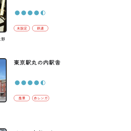
未設定
鉄道
上野
東京駅丸の内駅舎
風景
赤レンガ