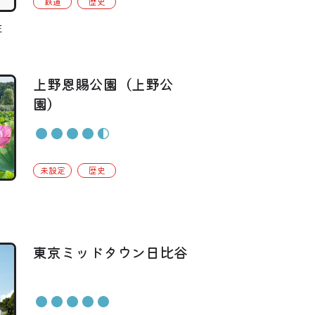
鉄道
歴史
住
上野恩賜公園（上野公
園）
未設定
歴史
東京ミッドタウン日比谷