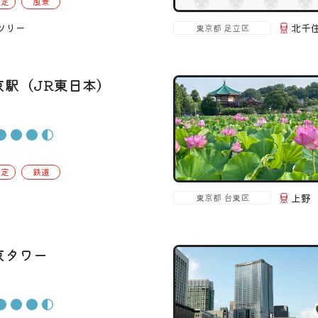
設定
風景
偏愛コミュニティ
ツリー
北千
東京都 足立区
投稿
偏愛記事
京駅（JR東日本）
偏愛人
偏愛スポット
設定
鉄道
上野
東京都 台東区
京タワー