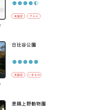
未設定
グルメ
町
日比谷公園
未設定
いきもの
谷
恩賜上野動物園