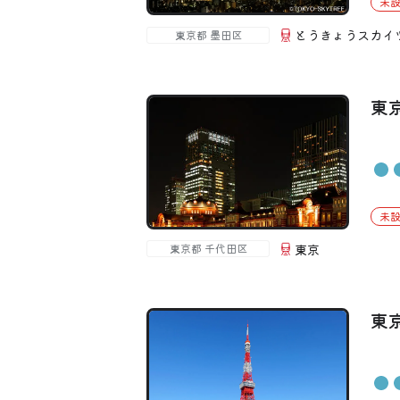
未
とうきょうスカイ
東京都 墨田区
東
未
東京
東京都 千代田区
東