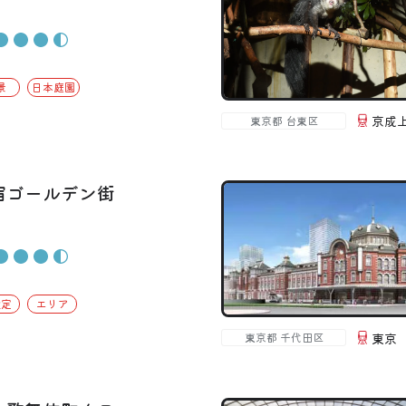
景
日本庭園
京成
東京都 台東区
宿ゴールデン街
設定
エリア
東京
東京都 千代田区