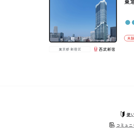
東
未
西武新宿
東京都 新宿区
使
コミュニ