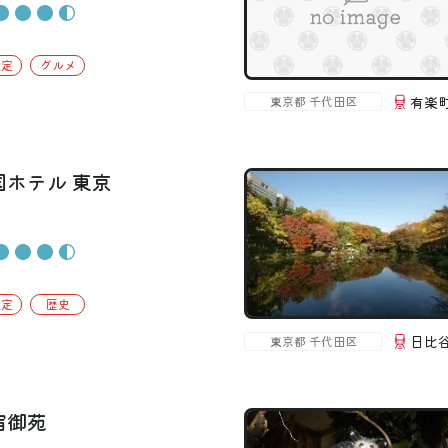
設定
グルメ
有楽
東京都 千代田区
国ホテル 東京
設定
歴史
日比
東京都 千代田区
宿御苑