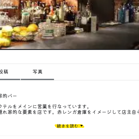
偏愛コミュニティ
投稿
偏愛記事
偏愛人
偏愛スポット
投稿
写真
家的バー
クテルをメインに営業を行なっています。
隠れ家的な要素を店です。赤レンガ倉庫をイメージして店主自
ルはやや辛口に仕上げたエスプレッソマティーニ、金属カップ
続きを読む
風味のオリジナルカクテルナイトナースです。
から軽食（喫茶店）を提供しております。