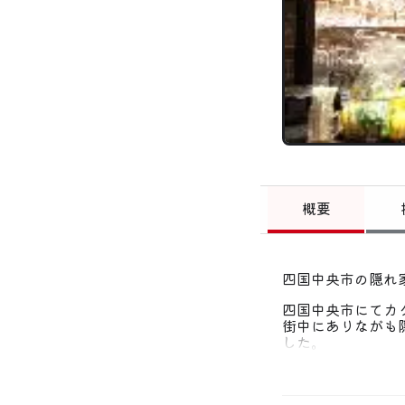
概要
四国中央市の隠れ
四国中央市にてカ
街中にありながも
した。
評価の高いカクテ
ュール、軽い南国
開店時間の18時