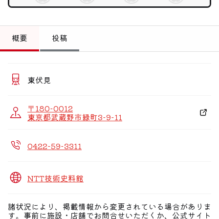
トップ
偏愛コミュニティ
概要
投稿
投稿
偏愛記事
東伏見
偏愛人
〒180-0012
偏愛スポット
東京都武蔵野市緑町3-9-11
0422-59-3311
NTT技術史料館
諸状況により、掲載情報から変更されている場合がありま
す。事前に施設・店舗でお問合せいただくか、公式サイト