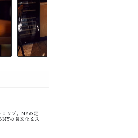
ショップ。NYの定
るNYの食文化とス