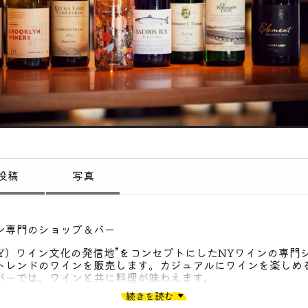
偏愛コミュニティ
投稿
偏愛記事
偏愛人
偏愛スポット
投稿
写真
ン専門のショップ＆バー
Y）ワイン文化の発信地”をコンセプトにしたNYワインの専門
トレンドのワインを販売します。カジュアルにワインを楽しめ
バーでは、ワインと共に料理が味わえます。
続きを読む