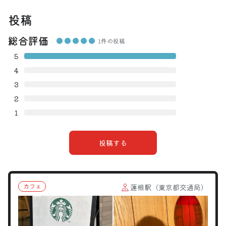
投稿
総合評価
1件の投稿
5
4
3
2
1
投稿する
カフェ
蓮根駅（東京都交通局）