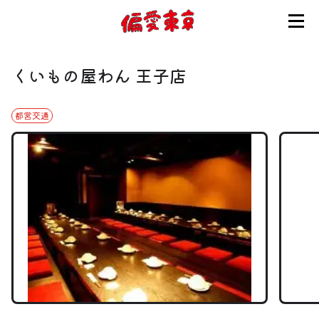
コンセプト
くいもの屋わん 王子店
使い方
都営交通
ログイン
会員登録
お知らせ