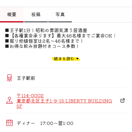
トップ
概要
投稿
写真
偏愛コミュニティ
■王子駅1分！昭和の雰囲気漂う居酒屋
投稿
■【各種宴会承ります】最大46名様までご宴会OK｜
■掘り炬燵個室は2名〜46名様まで！
偏愛記事
■お得な飲み放題付きコース多数！
偏愛人
■宴会のご予約承ります■
続きを読む
旬の食材を厳選して仕入れ、居酒屋ならではの逸品にてご
提供。
偏愛スポット
海鮮や串焼きを始め、創作和食など多彩な料理を取り揃え
ております！
王子駅前
コースでは、自慢の季節食材を使ったお料理や人気メニュ
ーが楽しめるプランにてご用意！
ドリンクも定番のビールやハイボール、カクテル・焼酎・
〒114-0002
日本酒と充実のラインナップ！
東京都北区王子1-9-15 LIBERTY BUILDING
様々なシーンでご利用頂けます！
5F
■2時間飲み放題付きご宴会コース■
夢コース(全8品) 4,000円
ディナー 17:00〜翌1:00
舞コース(全9品) 5,000円
幸コース(全8品) 6,000円