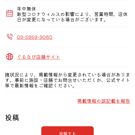
王子店限定のコースプランや単品の飲み放題もご用意して
年中無休
おります。
新型コロナウィルスの影響により、営業時間、店休
日が変更になっている場合がございます。
■席情報■
古民家風の掘りごたつ式個室を多数完備。
2名様からご案内可能。少人数様での飲み会やカジュアル
なデート利用に！
03-5959-3080
大型宴会向け個室も多数完備！最大46名様までのご利用
を承っております！
ぐるなび店舗サイト
諸状況により、掲載情報から変更されている場合がありま
す。事前に施設・店舗でお問合せいただくか、公式サイト
等で最新情報をご確認ください。
掲載情報の誤記載を報告
投稿
投稿する