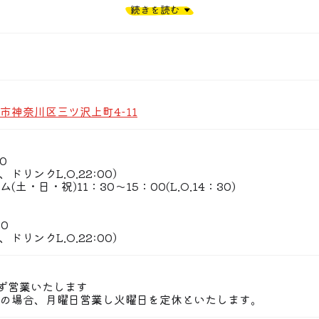
合うお子様にも好評の味付け。
続きを読む
ニューも豊富に取り揃えております！
沢上町駅からも徒歩三分と
や掘りごたつの座敷席等
利用いただけます。
市神奈川区三ツ沢上町4-11
も充実しています。
お集りの際は是非！
30
00、ドリンクL.O.22:00）
土・日・祝)11：30〜15：00(L.O.14：30)
30
00、ドリンクL.O.22:00）
ず営業いたします
の場合、月曜日営業し火曜日を定休といたします。