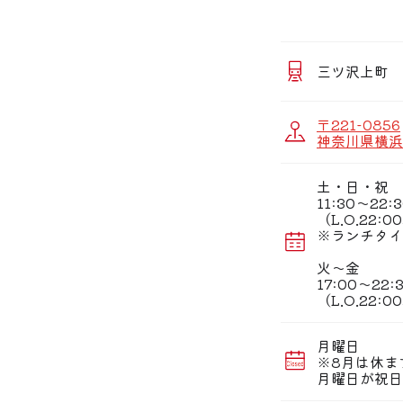
タレはご飯によく
手作りのサイドメ
駐車場完備！三ツ
アクセスも便利！
三ツ沢上町
半個室のテーブル
様々なシーンでご
〒221-0856
神奈川県横浜
お子様向けの設備
ご家族、ご友人と
土・日・祝
11:30〜22:
（L.O.22:
※ランチタイム(
火〜金
17:00〜22:
（L.O.22:
月曜日
※8月は休ま
月曜日が祝日