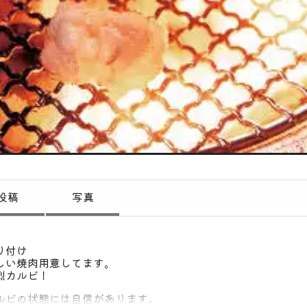
偏愛コミュニティ
投稿
偏愛記事
偏愛人
偏愛スポット
投稿
写真
り付け
しい焼肉用意してます。
烈カルビ！
ルビの状態には自信があります。