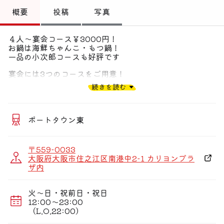
トップ
概要
投稿
写真
偏愛コミュニティ
４人〜宴会コース￥3000円！
お鍋は海鮮ちゃんこ・もつ鍋！
投稿
一品の小次郎コースも好評です
偏愛記事
宴会には3つのコースをご用意！
『小次郎コース』￥3,500
続きを読む
『名物！もつ鍋コース』￥3,000
偏愛人
『海鮮ちゃんこ』￥4,000
宴会コースご注文のお客様限定 2時間飲み放題￥1,500
偏愛スポット
宴会最小4名様ＯＫ！完全個室は12名様〜18名様専用で
ポートタウン東
す！
〒559-0033
大阪府大阪市住之江区南港中2-1 カリヨンプラ
ザ内
火〜日・祝前日・祝日
12:00〜23:00
（L.O.22:00）